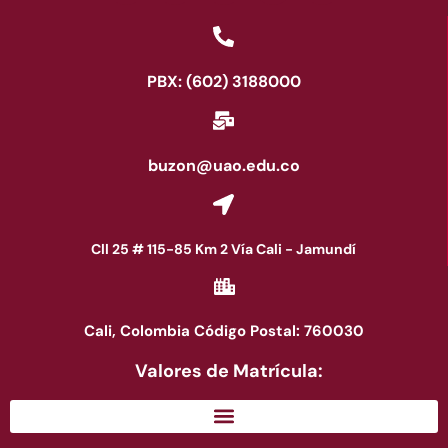
PBX: (602) 3188000
buzon@uao.edu.co
Cll 25 # 115-85 Km 2 Vía Cali - Jamundí
Cali, Colombia Código Postal: 760030
Valores de Matrícula: