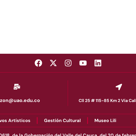
zon@uao.edu.co
Cll 25 # 115-85 Km 2 Vía Ca
vos Artísticos
Gestión Cultural
Museo Lili
. 0618, de la Gobernación del Valle del Cauca, del 20 de feb