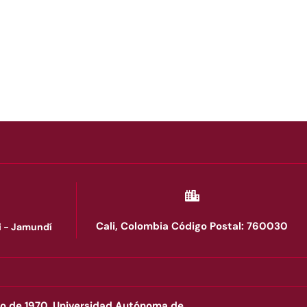
Cali, Colombia Código Postal: 760030
li - Jamundí
rero de 1970. Universidad Autónoma de