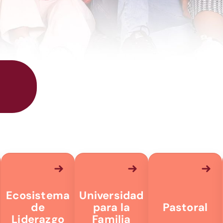
Ecosistema
Universidad
de
para la
Pastoral
Liderazgo
Familia