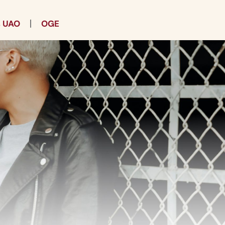
s UAO
OGE