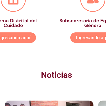
ema Distrital del
Subsecretaría de E
Cuidado
Género
ngresando aquí
Ingresando aq
Noticias