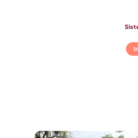
Sist
I