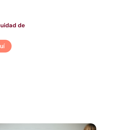
quidad de
uí