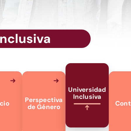
Inclusiva
Universidad
Inclusiva
Perspectiva
icio
Cont
de Género